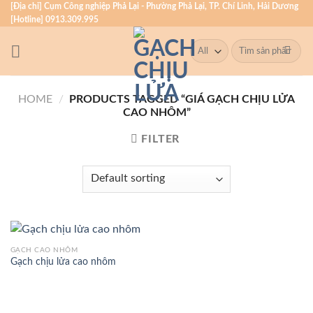
Skip
[Địa chỉ] Cụm Công nghiệp Phả Lại - Phường Phả Lại, TP. Chí Linh, Hải Dương
[Hotline] 0913.309.995
to
content
Search
for:
HOME
/
PRODUCTS TAGGED “GIÁ GẠCH CHỊU LỬA
CAO NHÔM”
FILTER
GẠCH CAO NHÔM
Gạch chịu lửa cao nhôm