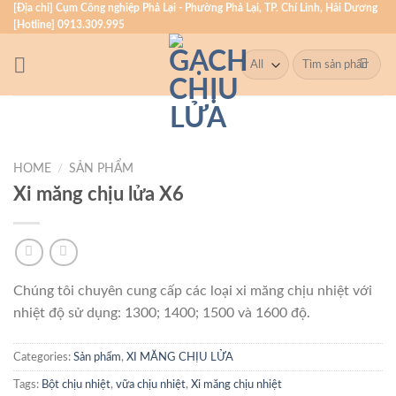
Skip
[Địa chỉ] Cụm Công nghiệp Phả Lại - Phường Phả Lại, TP. Chí Linh, Hải Dương
[Hotline] 0913.309.995
to
content
Search
for:
HOME
/
SẢN PHẨM
Xi măng chịu lửa X6
Chúng tôi chuyên cung cấp các loại xi măng chịu nhiệt với
nhiệt độ sử dụng: 1300; 1400; 1500 và 1600 độ.
Categories:
Sản phẩm
,
XI MĂNG CHỊU LỬA
Tags:
Bột chịu nhiệt
,
vữa chịu nhiệt
,
Xi măng chịu nhiệt