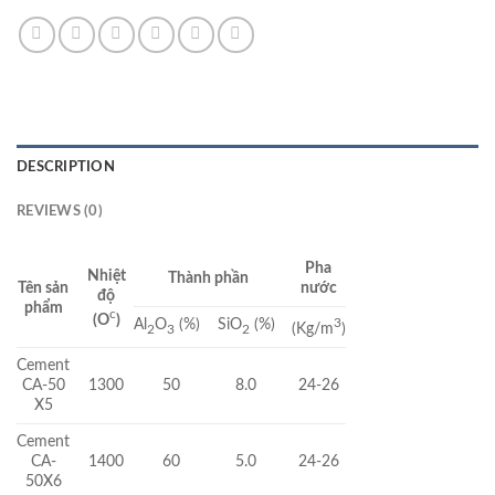
DESCRIPTION
REVIEWS (0)
Pha
Nhiệt
Thành phần
Tên sản
nước
độ
phẩm
c
(O
)
Al
O
(%)
SiO
(%)
3
(Kg/m
)
2
3
2
Cement
CA-50
1300
50
8.0
24-26
X5
Cement
CA-
1400
60
5.0
24-26
50X6