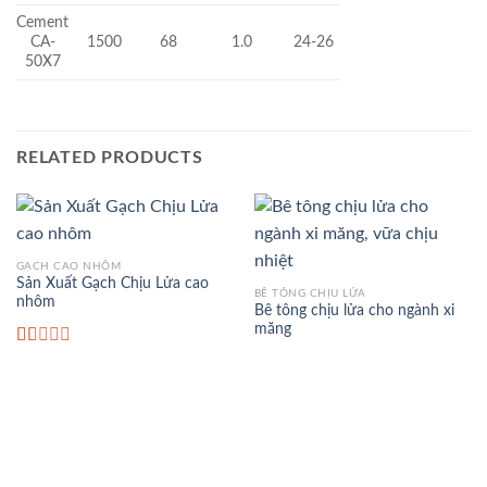
Cement
CA-
1500
68
1.0
24-26
50X7
RELATED PRODUCTS
GẠCH CAO NHÔM
Sản Xuất Gạch Chịu Lửa cao
BÊ TÔNG CHỊU LỬA
nhôm
Bê tông chịu lửa cho ngành xi
măng
Rated
1.00
out
of
5