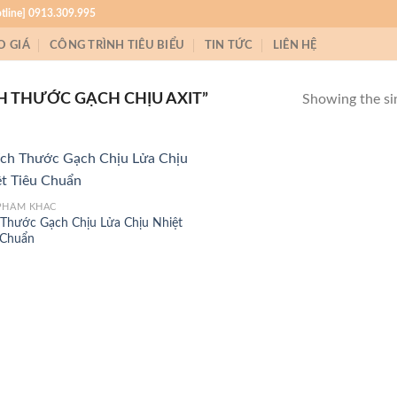
otline] 0913.309.995
O GIÁ
CÔNG TRÌNH TIÊU BIỂU
TIN TỨC
LIÊN HỆ
H THƯỚC GẠCH CHỊU AXIT”
Showing the sin
PHẨM KHÁC
 Thước Gạch Chịu Lửa Chịu Nhiệt
 Chuẩn