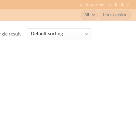
Newsletter
Search
for:
gle result