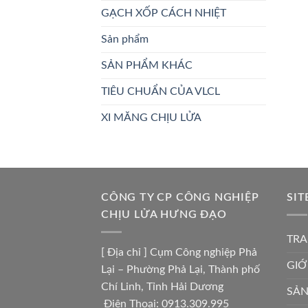
GẠCH XỐP CÁCH NHIỆT
Sản phẩm
SẢN PHẨM KHÁC
TIÊU CHUẨN CỦA VLCL
XI MĂNG CHỊU LỬA
CÔNG TY CP CÔNG NGHIỆP
SIT
CHỊU LỬA HƯNG ĐẠO
TRA
[ Địa chỉ ] Cụm Công nghiệp Phả
GIỚ
Lại – Phường Phả Lại, Thành phố
Chí Linh, Tỉnh Hải Dương
SẢ
Điện Thoại: 0913.309.995