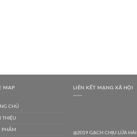
E MAP
LIÊN KẾT MẠNG XÃ HỘI
NG CHỦ
I THIỆU
N PHẨM
@2019 GẠCH CHỊU LỬA HẢI