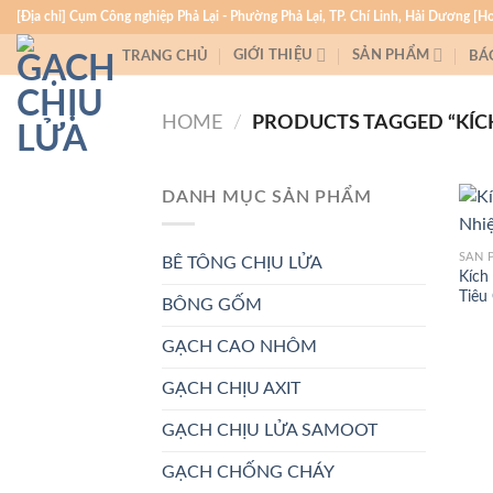
Skip
[Địa chỉ] Cụm Công nghiệp Phả Lại - Phường Phả Lại, TP. Chí Linh, Hải Dương [H
to
GIỚI THIỆU
SẢN PHẨM
TRANG CHỦ
BÁ
content
HOME
/
PRODUCTS TAGGED “KÍC
DANH MỤC SẢN PHẨM
SẢN 
BÊ TÔNG CHỊU LỬA
Kích
Tiêu
BÔNG GỐM
GẠCH CAO NHÔM
GẠCH CHỊU AXIT
GẠCH CHỊU LỬA SAMOOT
GẠCH CHỐNG CHÁY