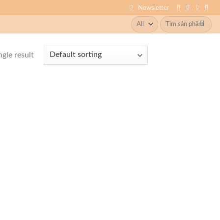
Newsletter
Search
for:
gle result