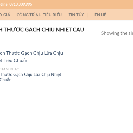
otline] 0913.309.995
O GIÁ
CÔNG TRÌNH TIÊU BIỂU
TIN TỨC
LIÊN HỆ
H THƯỚC GẠCH CHỊU NHIET CAU
Showing the sin
PHẨM KHÁC
 Thước Gạch Chịu Lửa Chịu Nhiệt
 Chuẩn