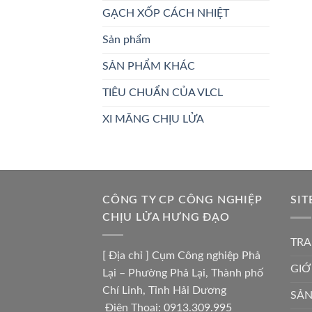
GẠCH XỐP CÁCH NHIỆT
Sản phẩm
SẢN PHẨM KHÁC
TIÊU CHUẨN CỦA VLCL
XI MĂNG CHỊU LỬA
CÔNG TY CP CÔNG NGHIỆP
SIT
CHỊU LỬA HƯNG ĐẠO
TRA
[ Địa chỉ ] Cụm Công nghiệp Phả
GIỚ
Lại – Phường Phả Lại, Thành phố
Chí Linh, Tỉnh Hải Dương
SẢ
Điện Thoại: 0913.309.995