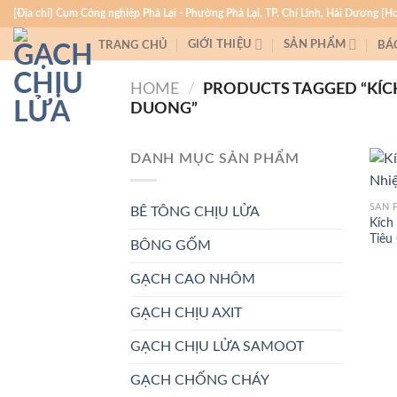
Skip
[Địa chỉ] Cụm Công nghiệp Phả Lại - Phường Phả Lại, TP. Chí Linh, Hải Dương [H
to
GIỚI THIỆU
SẢN PHẨM
TRANG CHỦ
BÁ
content
HOME
/
PRODUCTS TAGGED “KÍC
DUONG”
DANH MỤC SẢN PHẨM
SẢN 
BÊ TÔNG CHỊU LỬA
Kích
Tiêu
BÔNG GỐM
GẠCH CAO NHÔM
GẠCH CHỊU AXIT
GẠCH CHỊU LỬA SAMOOT
GẠCH CHỐNG CHÁY