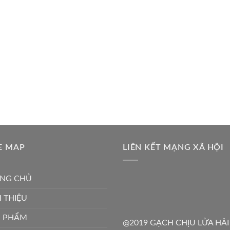
E MAP
LIÊN KẾT MẠNG XÃ HỘI
NG CHỦ
I THIỆU
N PHẨM
@2019 GẠCH CHỊU LỬA HẢI