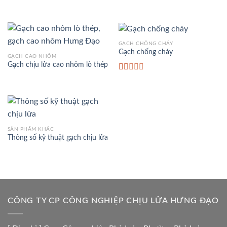
GẠCH CHỐNG CHÁY
Gạch chống cháy
GẠCH CAO NHÔM
Gạch chịu lửa cao nhôm lò thép
Rated
1.00
out
of
5
SẢN PHẨM KHÁC
Thông số kỹ thuật gạch chịu lửa
CÔNG TY CP CÔNG NGHIỆP CHỊU LỬA HƯNG ĐẠO