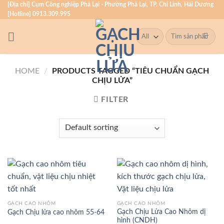
Skip
[Địa chỉ] Cụm Công nghiệp Phả Lại - Phường Phả Lại, TP. Chí Linh, Hải Dương
[Hotline] 0913.309.995
to
content
Search
for:
HOME
/
PRODUCTS TAGGED “TIÊU CHUẨN GẠCH
CHỊU LỬA”
FILTER
GẠCH CAO NHÔM
GẠCH CAO NHÔM
Gạch Chịu Lửa Cao Nhôm dị
Gạch Chịu lửa cao nhôm 55-64
hình (CNDH)