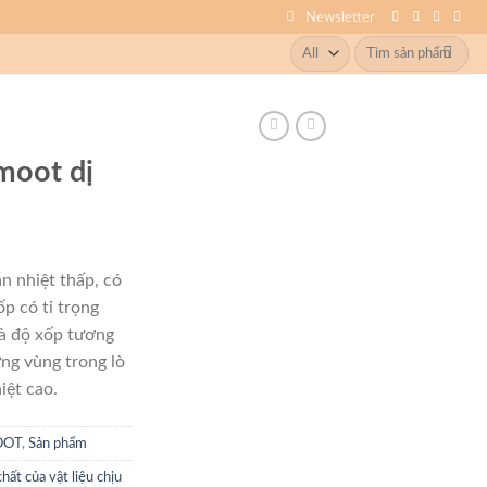
Newsletter
Search
for:
moot dị
ẫn nhiệt thấp, có
ốp có tỉ trọng
và độ xốp tương
ng vùng trong lò
iệt cao.
OOT
,
Sản phẩm
chất của vật liệu chịu