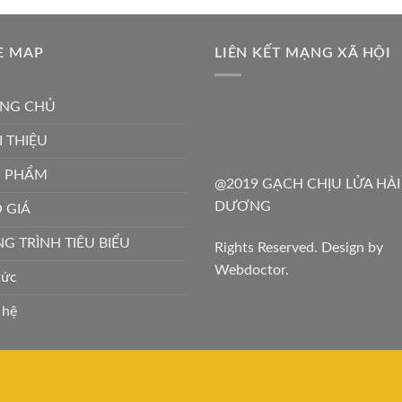
E MAP
LIÊN KẾT MẠNG XÃ HỘI
NG CHỦ
I THIỆU
N PHẨM
@2019 GẠCH CHỊU LỬA HẢI
DƯƠNG
 GIÁ
G TRÌNH TIÊU BIỂU
Rights Reserved. Design by
Webdoctor.
tức
 hệ