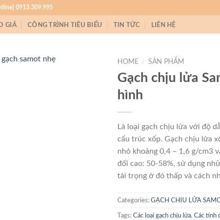
otline] 0913.309.995
O GIÁ
CÔNG TRÌNH TIÊU BIỂU
TIN TỨC
LIÊN HỆ
HOME
/
SẢN PHẨM
Gạch chịu lửa Sa
hình
Là loại gạch chịu lửa với độ d
cấu trúc xốp. Gạch chịu lửa x
nhỏ khoảng 0,4 – 1,6 g/cm3 
đối cao: 50-58%, sử dụng nhữ
tải trọng ở đó thấp và cách nh
Categories:
GẠCH CHỊU LỬA SAM
Tags:
Các loại gạch chịu lửa
,
Các tính 