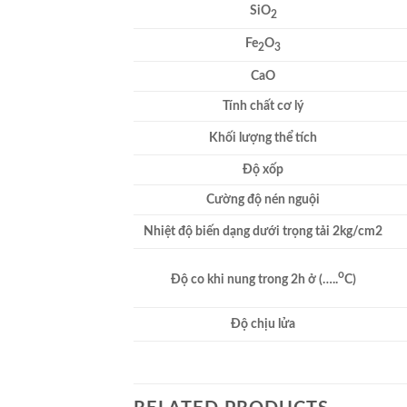
SiO
2
Fe
O
2
3
CaO
Tính chất cơ lý
Khối lượng thể tích
Độ xốp
Cường độ nén nguội
Nhiệt độ biến dạng dưới trọng tải 2kg/cm2
o
Độ co khi nung trong 2h ở (…..
C)
Độ chịu lửa