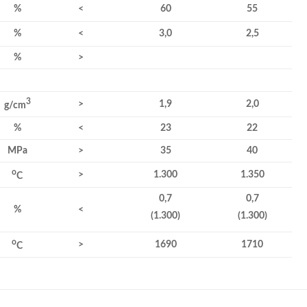
%
<
60
55
%
<
3,0
2,5
%
>
3
>
1,9
2,0
g/cm
%
<
23
22
MPa
>
35
40
o
>
1.300
1.350
C
0,7
0,7
%
<
(1.300)
(1.300)
o
>
1690
1710
C