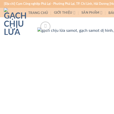
Skip
[Địa chỉ] Cụm Công nghiệp Phả Lại - Phường Phả Lại, TP. Chí Linh, Hải Dương [H
to
GIỚI THIỆU
SẢN PHẨM
TRANG CHỦ
BÁ
content