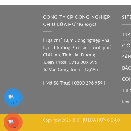
CÔNG TY CP CÔNG NGHIỆP
SIT
CHỊU LỬA HƯNG ĐẠO
TRA
[ Địa chỉ ] Cụm Công nghiệp Phả
GIỚ
Lại – Phường Phả Lại, Thành phố
Chí Linh, Tỉnh Hải Dương
SẢ
Điện Thoại: 0913.309.995
BÁO
Tư Vấn Công Trình – Dự Án
CÔN
[ Mã Số Thuế ] 0800 296 959 |
Tin 
Liên
Copyright 2026 ©
CHỊU LỬA HƯNG ĐẠO