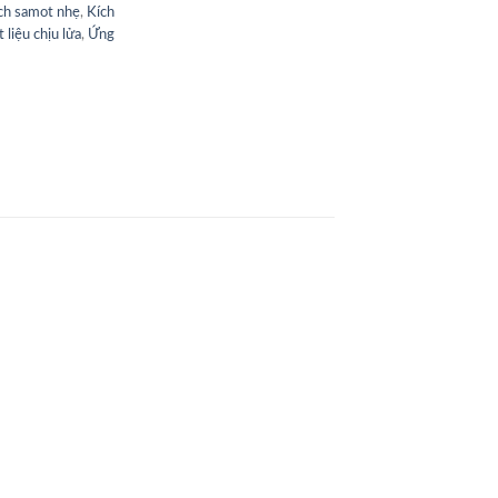
ch samot nhẹ
,
Kích
 liệu chịu lửa
,
Ứng