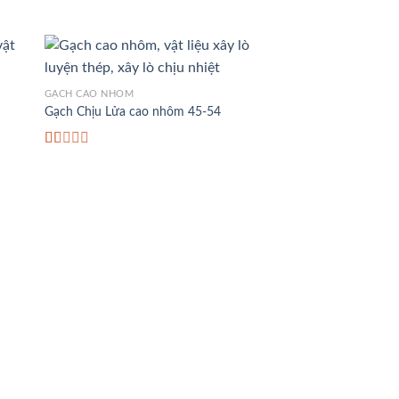
GẠCH CAO NHÔM
Gạch Chịu Lửa cao nhôm 45-54
Rated
1.00
out
of
5
SẢN PHẨM
Xi măng chịu nhiệt X