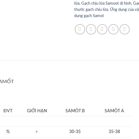
lửa
,
Gạch chịu lửa Samoot dị hình
,
Gạ
thước gạch chịu lửa
,
Ứng dụng của vật
dụng gạch Samot
SAMỐT
ĐVT
GIỚI H
ẠN
SAMÔT B
SAMÔT A
%
>
30-35
35-38