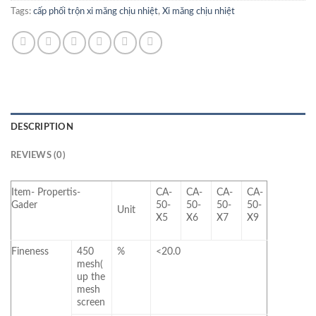
Tags:
cấp phối trộn xi măng chịu nhiệt
,
Xi măng chịu nhiệt
DESCRIPTION
REVIEWS (0)
Item- Propertis-
CA-
CA-
CA-
CA-
Gader
50-
50-
50-
50-
Unit
X5
X6
X7
X9
Fineness
450
%
<20.0
mesh(
up the
mesh
screen