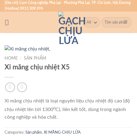
Skip
[Địa chỉ] Cụm Công nghiệp Phả Lại - Phường Phả Lại, TP. Chí Linh, Hải Dương
[Hotline] 0913.309.995
to
content
Search
for:
HOME
/
SẢN PHẨM
Xi măng chịu nhiệt X5
Xi măng chịu nhiệt là loại nguyên liệu chịu nhiệt độ cao (độ
o
chịu nhiệt lên tới 1300
C), liên kết tốt, dùng trong ngành
công nghiệp và hóa chất.
Categories:
Sản phẩm
,
XI MĂNG CHỊU LỬA