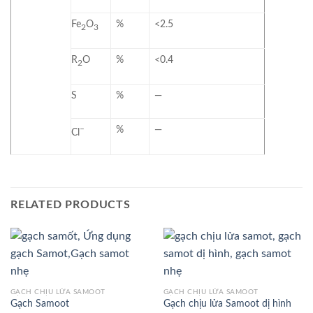
Fe
O
%
<2.5
2
3
R
O
%
<0.4
2
S
%
—
–
%
—
Cl
RELATED PRODUCTS
GẠCH CHỊU LỬA SAMOOT
GẠCH CHỊU LỬA SAMOOT
Gạch Samoot
Gạch chịu lửa Samoot dị hình