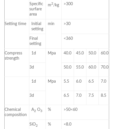
Specific
2
>300
m
/kg
surfare
area
Setting time
Initial
min
>30
setting
Final
<360
setting
Compress
1d
Mpa
40.0
45.0
50.0
60.0
strength
3d
50.0
55.0
60.0
70.0
1d
Mpa
5.5
6.0
6.5
7.0
3d
6.5
7.0
7.5
8.5
Chemical
A
O
%
>50<60
2
3
composition
SiO
%
<8.0
2