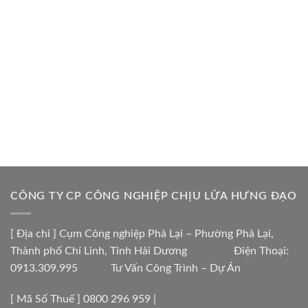
CÔNG TY CP CÔNG NGHIỆP CHỊU LỬA HƯNG ĐẠO
[ Địa chỉ ] Cụm Công nghiệp Phả Lại – Phường Phả Lại,
Thành phố Chí Linh, Tỉnh Hải Dương Điện Thoại:
0913.309.995 Tư Vấn Công Trình – Dự Án
[ Mã Số Thuế ] 0800 296 959 |